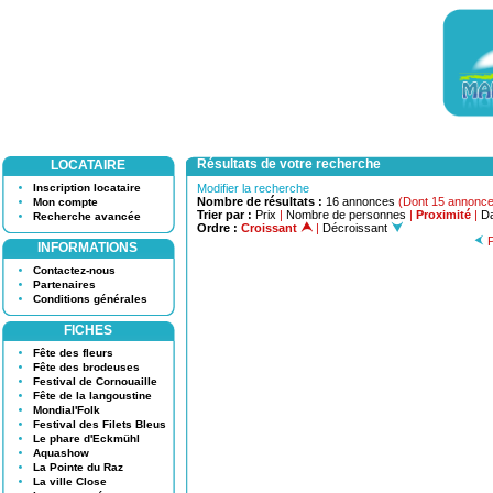
Résultats de votre recherche
LOCATAIRE
Inscription locataire
Modifier la recherche
Nombre de résultats :
16 annonces
(Dont 15 annonces
Mon compte
Trier par :
Prix
|
Nombre de personnes
|
Proximité
|
Da
Recherche avancée
Ordre :
Croissant
|
Décroissant
P
INFORMATIONS
Contactez-nous
Partenaires
Conditions générales
FICHES
Fête des fleurs
Fête des brodeuses
Festival de Cornouaille
Fête de la langoustine
Mondial'Folk
Festival des Filets Bleus
Le phare d'Eckmühl
Aquashow
La Pointe du Raz
La ville Close