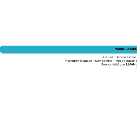
Marine Locatio
-
Accueil
Déposez votre
-
-
Inscription locataire
Mon compte
Mot de passe o
EMAN
Service édité par