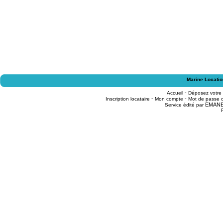
Marine Locatio
-
Accueil
Déposez votre
-
-
Inscription locataire
Mon compte
Mot de passe o
EMAN
Service édité par