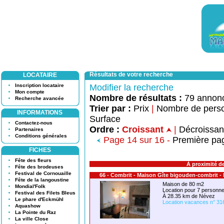
Résultats de votre recherche
LOCATAIRE
Inscription locataire
Modifier la recherche
Mon compte
Nombre de résultats :
79 annon
Recherche avancée
Trier par :
Prix
|
Nombre de pers
INFORMATIONS
Surface
Contactez-nous
Ordre :
Croissant
|
Décroissa
Partenaires
Conditions générales
Page 14 sur 16 -
Première pa
FICHES
Fête des fleurs
À proximité d
Fête des brodeuses
Festival de Cornouaille
66 - Combrit - Maison Gîte bigouden-combrit -
Fête de la langoustine
Maison de 80 m2
Mondial'Folk
Location pour 7 person
Festival des Filets Bleus
À 28.35 km de Névez
Le phare d'Eckmühl
Location vacances n° 31
Aquashow
La Pointe du Raz
La ville Close