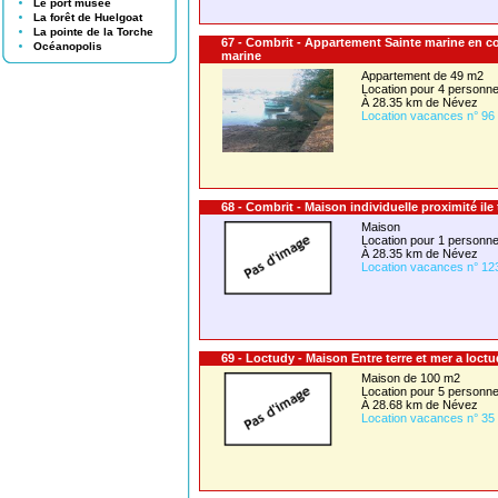
Le port musée
La forêt de Huelgoat
La pointe de la Torche
67 - Combrit - Appartement Sainte marine en co
Océanopolis
marine
Appartement de 49 m2
Location pour 4 person
À 28.35 km de Névez
Location vacances n° 96
68 - Combrit - Maison individuelle proximité ile
Maison
Location pour 1 person
À 28.35 km de Névez
Location vacances n° 12
69 - Loctudy - Maison Entre terre et mer a loct
Maison de 100 m2
Location pour 5 person
À 28.68 km de Névez
Location vacances n° 35