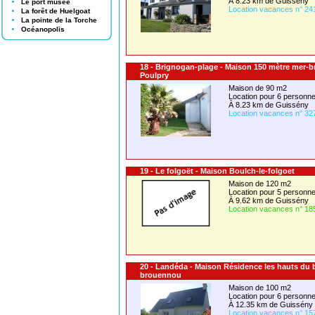
À 8.23 km de Guissény
Le port musée
Location vacances n° 24
La forêt de Huelgoat
La pointe de la Torche
Océanopolis
18 - Brignogan-plage - Maison 150 mètre mer-b
Poulpry
Maison de 90 m2
Location pour 6 person
À 8.23 km de Guissény
Location vacances n° 32
19 - Le folgoët - Maison Boulch-le-folgoet
Maison de 120 m2
Location pour 5 person
À 9.62 km de Guissény
Location vacances n° 18
20 - Landéda - Maison Résidence les hauts du
brouennou
Maison de 100 m2
Location pour 6 person
À 12.35 km de Guissény
Location vacances n° 15