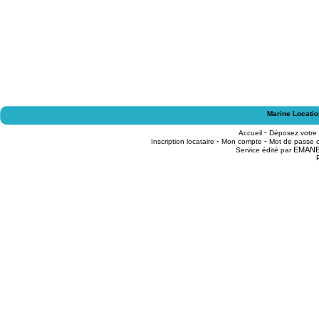
Marine Locatio
-
Accueil
Déposez votre
-
-
Inscription locataire
Mon compte
Mot de passe o
EMAN
Service édité par