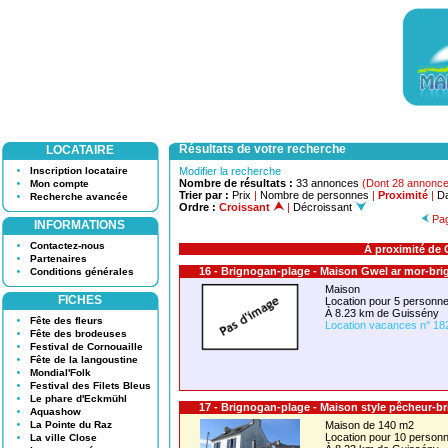
Résultats de votre recherche
LOCATAIRE
Inscription locataire
Modifier la recherche
Nombre de résultats :
33 annonces
(Dont 28 annonce
Mon compte
Trier par :
Prix
|
Nombre de personnes
|
Proximité
|
Da
Recherche avancée
Ordre :
Croissant
|
Décroissant
Pag
INFORMATIONS
Contactez-nous
À proximité de 
Partenaires
16 - Brignogan-plage - Maison Gwel ar mor-br
Conditions générales
Maison
FICHES
Location pour 5 person
À 8.23 km de Guissény
Fête des fleurs
Location vacances n° 18
Fête des brodeuses
Festival de Cornouaille
Fête de la langoustine
Mondial'Folk
Festival des Filets Bleus
Le phare d'Eckmühl
17 - Brignogan-plage - Maison style pêcheur-b
Aquashow
La Pointe du Raz
Maison de 140 m2
Location pour 10 perso
La ville Close