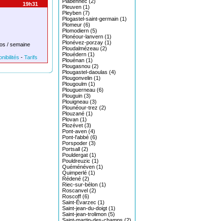
Plabennec (2)
19h31
Pleuven (1)
Pleyben (7)
Plogastel-saint-germain (1)
Plomeur (6)
Plomodiern (5)
Plonéour-lanvern (1)
Plonévez-porzay (1)
os / semaine
Ploudalmézeau (2)
Plouédern (1)
nibilités
-
Tarifs
Plouénan (1)
Plougasnou (2)
Plougastel-daoulas (4)
Plougonvelin (1)
Plougoulm (1)
Plouguerneau (6)
Plouguin (3)
Plouigneau (3)
Plounéour-trez (2)
Plouzané (1)
Plovan (1)
Plozévet (3)
Pont-aven (4)
Pont-l'abbé (6)
Porspoder (3)
Portsall (2)
Pouldergat (1)
Pouldreuzic (1)
Quéménéven (1)
Quimperlé (1)
Rédené (2)
Riec-sur-bélon (1)
Roscanvel (2)
Roscoff (6)
Saint-Évarzec (1)
Saint-jean-du-doigt (1)
Saint-jean-trolimon (5)
Saint-martin-des-champs (2)