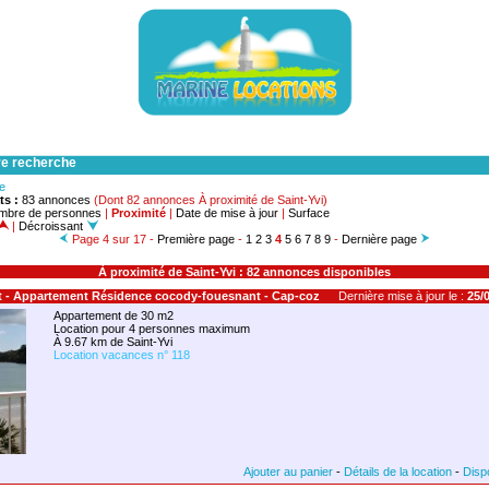
re recherche
he
ts :
83 annonces
(Dont 82 annonces À proximité de Saint-Yvi)
mbre de personnes
|
Proximité
|
Date de mise à jour
|
Surface
|
Décroissant
Page 4 sur 17 -
Première page
-
1
2
3
4
5
6
7
8
9
-
Dernière page
À proximité de Saint-Yvi : 82 annonces disponibles
t - Appartement Résidence cocody-fouesnant - Cap-coz
Dernière mise à jour le :
25/0
Appartement de 30 m2
Location pour 4 personnes maximum
À 9.67 km de Saint-Yvi
Location vacances n° 118
Ajouter au panier
-
Détails de la location
-
Dispo