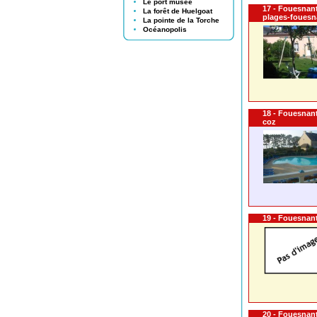
Le port musée
17 - Fouesnant
La forêt de Huelgoat
plages-fouesn
La pointe de la Torche
Océanopolis
18 - Fouesnant
coz
19 - Fouesnant
20 - Fouesnant