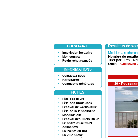
Résultats de vot
LOCATAIRE
Inscription locataire
Modifier la recherc
Nombre de résulta
Mon compte
Trier par :
Prix
|
No
Recherche avancée
Ordre :
Croissant
INFORMATIONS
Contactez-nous
Partenaires
16 - Fouesnan
Conditions générales
FICHES
Fête des fleurs
Fête des brodeuses
Festival de Cornouaille
Fête de la langoustine
Mondial'Folk
Festival des Filets Bleus
Le phare d'Eckmühl
Aquashow
La Pointe du Raz
La ville Close