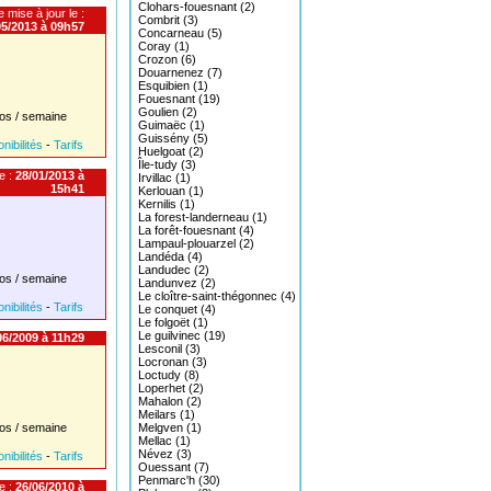
Clohars-fouesnant (2)
 mise à jour le :
Combrit (3)
05/2013 à 09h57
Concarneau (5)
Coray (1)
Crozon (6)
Douarnenez (7)
Esquibien (1)
Fouesnant (19)
Goulien (2)
os / semaine
Guimaëc (1)
Guissény (5)
nibilités
-
Tarifs
Huelgoat (2)
Île-tudy (3)
e :
28/01/2013 à
Irvillac (1)
15h41
Kerlouan (1)
Kernilis (1)
La forest-landerneau (1)
La forêt-fouesnant (4)
Lampaul-plouarzel (2)
Landéda (4)
Landudec (2)
os / semaine
Landunvez (2)
Le cloître-saint-thégonnec (4)
nibilités
-
Tarifs
Le conquet (4)
Le folgoët (1)
Le guilvinec (19)
6/2009 à 11h29
Lesconil (3)
Locronan (3)
Loctudy (8)
Loperhet (2)
Mahalon (2)
Meilars (1)
os / semaine
Melgven (1)
Mellac (1)
Névez (3)
nibilités
-
Tarifs
Ouessant (7)
Penmarc'h (30)
e :
26/06/2010 à