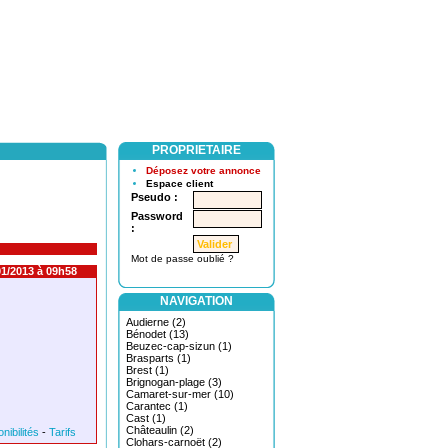
PROPRIETAIRE
Déposez votre annonce
Espace client
Pseudo :
Password
:
Mot de passe oublié ?
1/2013 à 09h58
NAVIGATION
Audierne (2)
Bénodet (13)
Beuzec-cap-sizun (1)
Brasparts (1)
Brest (1)
Brignogan-plage (3)
Camaret-sur-mer (10)
Carantec (1)
Cast (1)
Châteaulin (2)
nibilités
-
Tarifs
Clohars-carnoët (2)