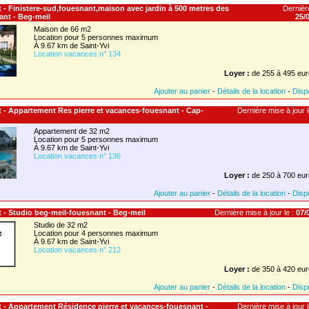
 - Finistere-sud,fouesnant,maison avec jardin à 500 metres des
Dernière
ant - Beg-meil
25/
Maison de 66 m2
Location pour 5 personnes maximum
À 9.67 km de Saint-Yvi
Location vacances n° 134
Loyer :
de 255 à 495 eur
Ajouter au panier
-
Détails de la location
-
Dispo
 - Appartement Res pierre et vacances-fouesnant - Cap-
Dernière mise à jour l
Appartement de 32 m2
Location pour 5 personnes maximum
À 9.67 km de Saint-Yvi
Location vacances n° 136
Loyer :
de 250 à 700 eur
Ajouter au panier
-
Détails de la location
-
Dispo
 - Studio beg-meil-fouesnant - Beg-meil
Dernière mise à jour le :
07/0
Studio de 32 m2
Location pour 4 personnes maximum
À 9.67 km de Saint-Yvi
Location vacances n° 212
Loyer :
de 350 à 420 eur
Ajouter au panier
-
Détails de la location
-
Dispo
 - Appartement Résidence pierre et vacances-fouesnant -
Dernière mise à jour l