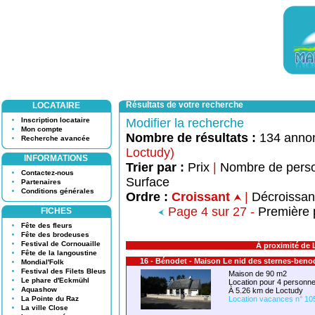
Résultats de votre recherche
LOCATAIRE
Inscription locataire
Modifier la recherche
Mon compte
Nombre de résultats :
134 anno
Recherche avancée
Loctudy)
INFORMATIONS
Trier par :
Prix
|
Nombre de pers
Contactez-nous
Surface
Partenaires
Conditions générales
Ordre :
Croissant
|
Décroissa
Page 4 sur 27 -
Première
FICHES
Fête des fleurs
Fête des brodeuses
Festival de Cornouaille
À proximité de 
Fête de la langoustine
16 - Bénodet - Maison Le nid des sternes-benod
Mondial'Folk
Festival des Filets Bleus
Maison de 90 m2
Le phare d'Eckmühl
Location pour 4 person
Aquashow
À 5.26 km de Loctudy
La Pointe du Raz
Location vacances n° 10
La ville Close