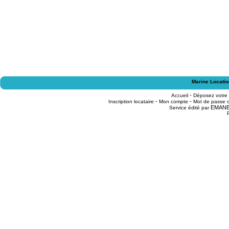
Marine Locatio
-
Accueil
Déposez votre
-
-
Inscription locataire
Mon compte
Mot de passe o
EMAN
Service édité par