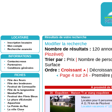
Résultats de votre recherche
LOCATAIRE
Inscription locataire
Modifier la recherche
Mon compte
Nombre de résultats :
120 anno
Recherche avancée
Plozévet)
INFORMATIONS
Trier par :
Prix
|
Nombre de pers
Contactez-nous
Surface
Partenaires
Conditions générales
Ordre :
Croissant
|
Décroissa
Page 4 sur 24 -
Première
FICHES
Fête des fleurs
Fête des brodeuses
Festival de Cornouaille
À proximité de 
Fête de la langoustine
16 - Esquibien - Maison Ti ar stang-esquibien
Mondial'Folk
Festival des Filets Bleus
Maison
Le phare d'Eckmühl
Location pour 6 person
Aquashow
À 11.76 km de Plozévet
La Pointe du Raz
Location vacances n° 12
La ville Close