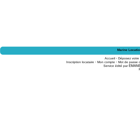
Marine Locatio
-
Accueil
Déposez votre
-
-
Inscription locataire
Mon compte
Mot de passe o
EMAN
Service édité par