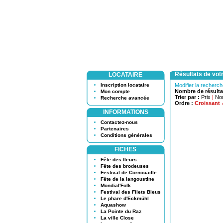
Résultats de vot
LOCATAIRE
Inscription locataire
Modifier la recherc
Nombre de résulta
Mon compte
Trier par :
Prix
|
No
Recherche avancée
Ordre :
Croissant
INFORMATIONS
Contactez-nous
Partenaires
Conditions générales
FICHES
Fête des fleurs
Fête des brodeuses
Festival de Cornouaille
Fête de la langoustine
Mondial'Folk
Festival des Filets Bleus
Le phare d'Eckmühl
Aquashow
La Pointe du Raz
La ville Close