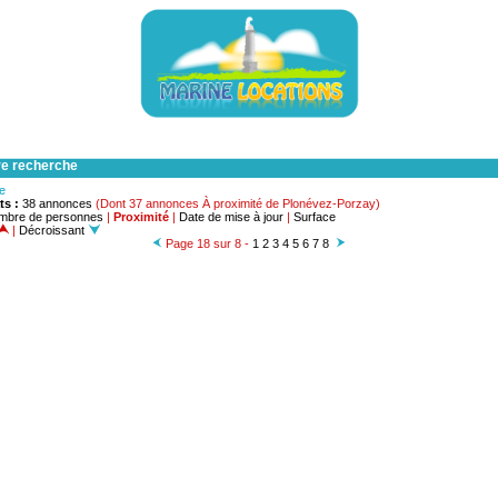
re recherche
he
ts :
38 annonces
(Dont 37 annonces À proximité de Plonévez-Porzay)
mbre de personnes
|
Proximité
|
Date de mise à jour
|
Surface
|
Décroissant
Page 18 sur 8 -
1
2
3
4
5
6
7
8