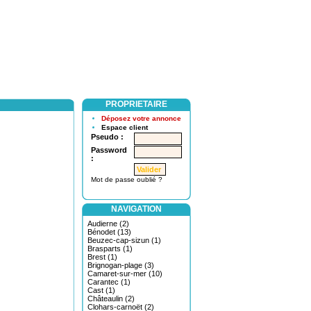
PROPRIETAIRE
Déposez votre annonce
Espace client
Pseudo :
Password
:
Mot de passe oublié ?
NAVIGATION
Audierne (2)
Bénodet (13)
Beuzec-cap-sizun (1)
Brasparts (1)
Brest (1)
Brignogan-plage (3)
Camaret-sur-mer (10)
Carantec (1)
Cast (1)
Châteaulin (2)
Clohars-carnoët (2)