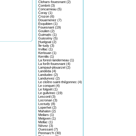
Clohars-fouesnant (2)
Combrit (3)
Concarneau (5)
Coray (1)
Crozon (6)
Douarnenez (7)
Esquibien (1)
Fouesnant (19)
Goulien (2)
Guimaëc (1)
Guissény (5)
Huelgoat (2)
Île-tudy (3)
Irvillac (1)
Kerlouan (1)
Kernilis (1)
La forest-landerneau (1)
La forêt-fouesnant (4)
Lampaul-plouarzel (2)
Landéda (4)
Landudec (2)
Landunvez (2)
Le cloître-saint-thégonnec (4)
Le conquet (4)
Le folgoët (1)
Le guilvinec (19)
Lesconil (3)
Locronan (3)
Loctudy (8)
Loperhet (2)
Mahalon (2)
Meilars (1)
Melgven (1)
Mellac (1)
Névez (3)
Ouessant (7)
Penmarc'h (30)