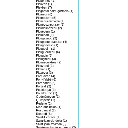
Plabennec (2)
Pleuven (1)
Pleyben (7)
Plogastel-saint-germain (1)
Plomeur (6)
Plomodiern (5)
Plonéour-lanvern (1)
Plonévez-porzay (1)
Ploudalmézeau (2)
Plouédern (1)
Plouénan (1)
Plougasnou (2)
Plougastel-daoulas (4)
Plougonvelin (1)
Plougoulm (1)
Plouguerneau (6)
Plouguin (3)
Plouigneau (3)
Plounéour-trez (2)
Plouzané (1)
Plovan (1)
Plozévet (3)
Pont-aven (4)
Pont-l'abbé (6)
Porspoder (3)
Portsall (2)
Pouldergat (1)
Pouldreuzic (1)
Quéménéven (1)
Quimperlé (1)
Rédené (2)
Riec-sur-bélon (1)
Roscanvel (2)
Roscoff (6)
Saint-Évarzec (1)
Saint-jean-du-doigt (1)
Saint-jean-trolimon (5)
Saint-martin-des-champs (2)