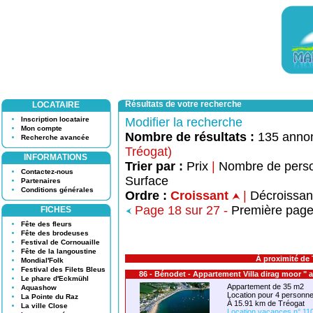
Résultats de votre recherche
LOCATAIRE
Inscription locataire
Modifier la recherche
Mon compte
Nombre de résultats :
135 anno
Recherche avancée
Tréogat)
INFORMATIONS
Trier par :
Prix
|
Nombre de pers
Contactez-nous
Surface
Partenaires
Conditions générales
Ordre :
Croissant
|
Décroissa
Page 18 sur 27 -
Première pag
FICHES
Fête des fleurs
Fête des brodeuses
Festival de Cornouaille
Fête de la langoustine
À proximité de
Mondial'Folk
Festival des Filets Bleus
86 - Bénodet - Appartement Villa dirag moor " 
Le phare d'Eckmühl
Appartement de 35 m2
Aquashow
Location pour 4 person
La Pointe du Raz
À 15.91 km de Tréogat
La ville Close
Location vacances n° 11