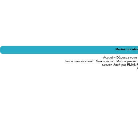
Marine Locatio
-
Accueil
Déposez votre
-
-
Inscription locataire
Mon compte
Mot de passe o
EMAN
Service édité par