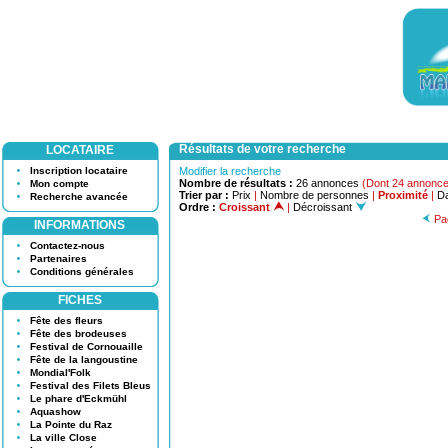
Résultats de votre recherche
LOCATAIRE
Inscription locataire
Modifier la recherche
Nombre de résultats :
26 annonces
(Dont 24 annonce
Mon compte
Trier par :
Prix
|
Nombre de personnes
|
Proximité
|
Da
Recherche avancée
Ordre :
Croissant
|
Décroissant
Pag
INFORMATIONS
Contactez-nous
Partenaires
Conditions générales
FICHES
Fête des fleurs
Fête des brodeuses
Festival de Cornouaille
Fête de la langoustine
Mondial'Folk
Festival des Filets Bleus
Le phare d'Eckmühl
Aquashow
La Pointe du Raz
La ville Close