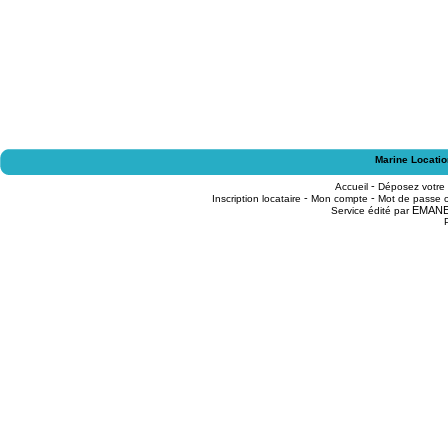
Marine Locatio
-
Accueil
Déposez votre
-
-
Inscription locataire
Mon compte
Mot de passe o
EMAN
Service édité par