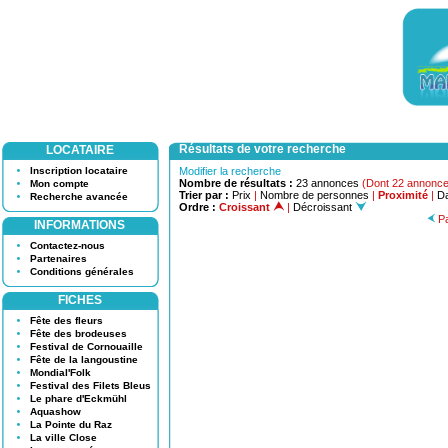
Résultats de votre recherche
LOCATAIRE
Inscription locataire
Modifier la recherche
Nombre de résultats :
23 annonces
(Dont 22 annonce
Mon compte
Trier par :
Prix
|
Nombre de personnes
|
Proximité
|
Da
Recherche avancée
Ordre :
Croissant
|
Décroissant
Pa
INFORMATIONS
Contactez-nous
Partenaires
Conditions générales
FICHES
Fête des fleurs
Fête des brodeuses
Festival de Cornouaille
Fête de la langoustine
Mondial'Folk
Festival des Filets Bleus
Le phare d'Eckmühl
Aquashow
La Pointe du Raz
La ville Close