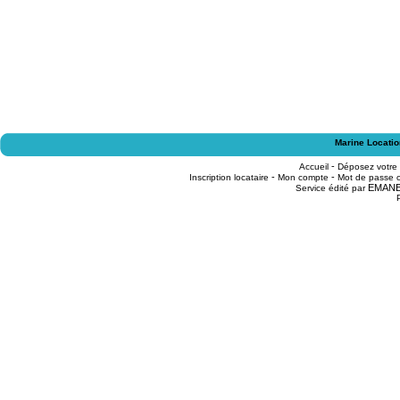
Marine Locatio
-
Accueil
Déposez votre
-
-
Inscription locataire
Mon compte
Mot de passe o
EMAN
Service édité par