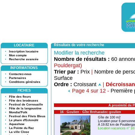
Résultats de votre recherche
LOCATAIRE
Inscription locataire
Modifier la recherche
Mon compte
Nombre de résultats :
60 annon
Recherche avancée
Pouldergat)
INFORMATIONS
Trier par :
Prix
|
Nombre de pers
Contactez-nous
Surface
Partenaires
Conditions générales
Ordre :
Croissant
|
Décroissan
Page 4 sur 12 -
Première
FICHES
Fête des fleurs
Fête des brodeuses
Festival de Cornouaille
À proximité de P
Fête de la langoustine
16 - Goulien - Gîte Breharadec-goulien
Mondial'Folk
Festival des Filets Bleus
Gîte de 100 m2
Le phare d'Eckmühl
Location pour 6 person
Aquashow
À 19.82 km de Poulderga
La Pointe du Raz
Location vacances n° 10
La ville Close