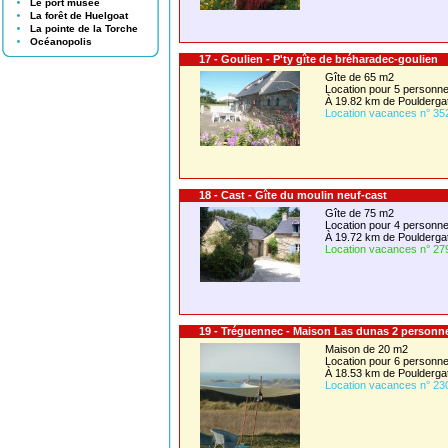
Le port musée
La forêt de Huelgoat
La pointe de la Torche
Océanopolis
17 - Goulien - P'ty gîte de bréharadec-goulien
Gîte de 65 m2
Location pour 5 person
À 19.82 km de Poulderga
Location vacances n° 35
18 - Cast - Gîte du moulin neuf-cast
Gîte de 75 m2
Location pour 4 person
À 19.72 km de Poulderga
Location vacances n° 27
19 - Tréguennec - Maison Las dunas 2 personn
Maison de 20 m2
Location pour 6 person
À 18.53 km de Poulderga
Location vacances n° 23