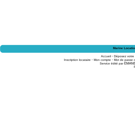
Marine Locatio
-
Accueil
Déposez votre
-
-
Inscription locataire
Mon compte
Mot de passe o
EMAN
Service édité par