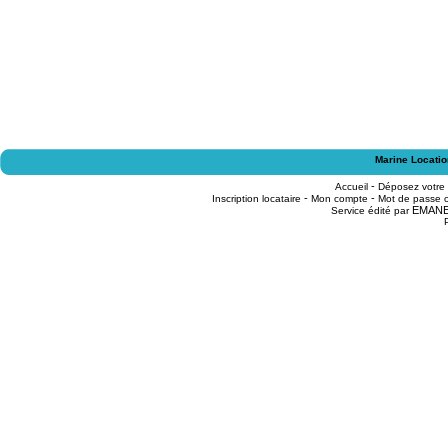
Marine Locatio
-
Accueil
Déposez votre
-
-
Inscription locataire
Mon compte
Mot de passe o
EMAN
Service édité par