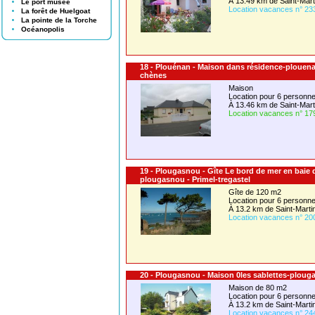
À 13.49 km de Saint-Ma
Le port musée
Location vacances n° 23
La forêt de Huelgoat
La pointe de la Torche
Océanopolis
18 - Plouénan - Maison dans résidence-plouen
chènes
Maison
Location pour 6 person
À 13.46 km de Saint-Ma
Location vacances n° 17
19 - Plougasnou - Gîte Le bord de mer en baie
plougasnou - Primel-tregastel
Gîte de 120 m2
Location pour 6 person
À 13.2 km de Saint-Mart
Location vacances n° 20
20 - Plougasnou - Maison 0les sablettes-ploug
Maison de 80 m2
Location pour 6 person
À 13.2 km de Saint-Mart
Location vacances n° 24