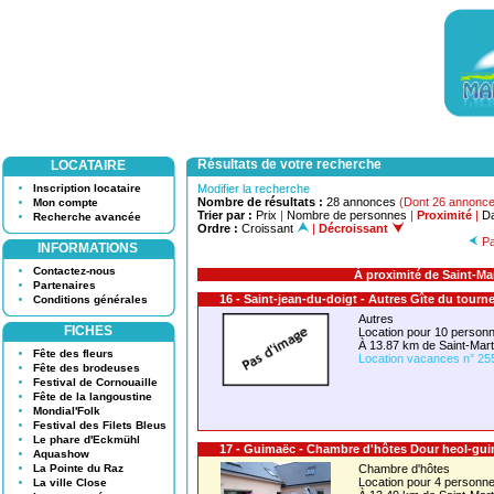
Résultats de votre recherche
LOCATAIRE
Inscription locataire
Modifier la recherche
Nombre de résultats :
28 annonces
(Dont 26 annonce
Mon compte
Trier par :
Prix
|
Nombre de personnes
|
Proximité
|
Da
Recherche avancée
Ordre :
Croissant
|
Décroissant
Pa
INFORMATIONS
Contactez-nous
À proximité de Saint-M
Partenaires
16 - Saint-jean-du-doigt - Autres Gîte du tourn
Conditions générales
Autres
FICHES
Location pour 10 perso
À 13.87 km de Saint-Ma
Fête des fleurs
Location vacances n° 25
Fête des brodeuses
Festival de Cornouaille
Fête de la langoustine
Mondial'Folk
Festival des Filets Bleus
Le phare d'Eckmühl
17 - Guimaëc - Chambre d'hôtes Dour heol-gu
Aquashow
La Pointe du Raz
Chambre d'hôtes
Location pour 4 person
La ville Close