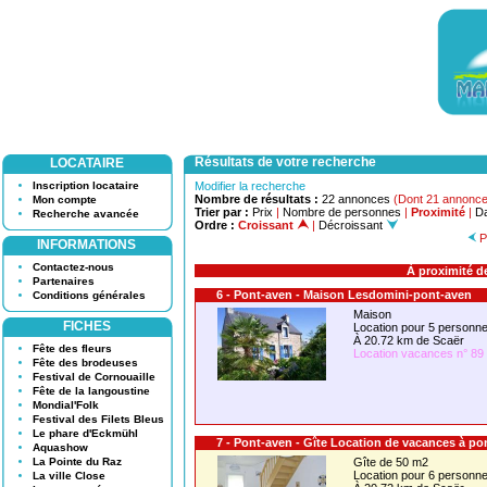
Résultats de votre recherche
LOCATAIRE
Inscription locataire
Modifier la recherche
Nombre de résultats :
22 annonces
(Dont 21 annonce
Mon compte
Trier par :
Prix
|
Nombre de personnes
|
Proximité
|
Da
Recherche avancée
Ordre :
Croissant
|
Décroissant
P
INFORMATIONS
Contactez-nous
À proximité d
Partenaires
6 - Pont-aven - Maison Lesdomini-pont-aven
Conditions générales
Maison
FICHES
Location pour 5 person
À 20.72 km de Scaër
Fête des fleurs
Location vacances n° 89
Fête des brodeuses
Festival de Cornouaille
Fête de la langoustine
Mondial'Folk
Festival des Filets Bleus
Le phare d'Eckmühl
7 - Pont-aven - Gîte Location de vacances à p
Aquashow
La Pointe du Raz
Gîte de 50 m2
Location pour 6 person
La ville Close