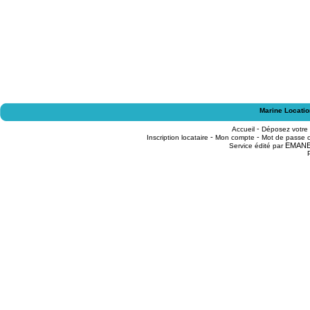
Marine Locatio
-
Accueil
Déposez votre
-
-
Inscription locataire
Mon compte
Mot de passe o
EMAN
Service édité par