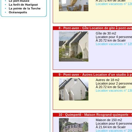
À 20.72 km de Scaër
Le port musée
Location vacances n° 12
La forêt de Huelgoat
La pointe de la Torche
Océanopolis
8 - Pont-aven - Gîte Location de gite à pont-a
Gîte de 30 m2
Location pour 4 person
À 20.72 km de Scaër
Location vacances n° 12
9 - Pont-aven - Autres Location d'un studio à
Autres de 18 m2
Location pour 2 person
À 20.72 km de Scaër
Location vacances n° 13
10 - Quimperlé - Maison Rosgrand-quimperle 
Maison de 150 m2
Location pour 6 person
À 21.64 km de Scaër
Location vacances n° 20